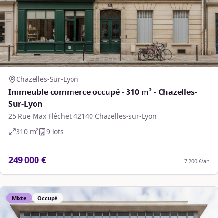
Chazelles-Sur-Lyon
Immeuble commerce occupé - 310 m² - Chazelles-
Sur-Lyon
25 Rue Max Fléchet 42140 Chazelles-sur-Lyon
310
m²
9
lot
s
249 000 €
7 200 €
/an
Mixte
Occupé