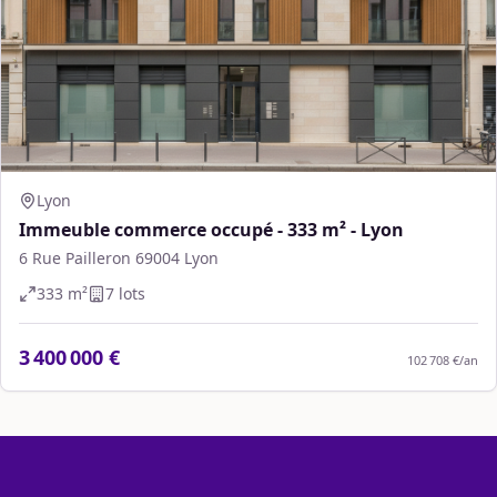
Lyon
Immeuble commerce occupé - 333 m² - Lyon
6 Rue Pailleron 69004 Lyon
333
m²
7
lot
s
3 400 000 €
102 708 €
/an