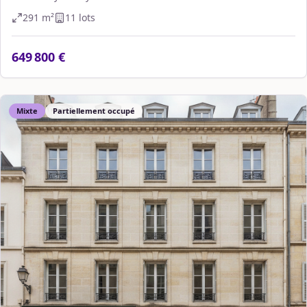
291
m²
11
lot
s
649 800 €
Mixte
Partiellement occupé