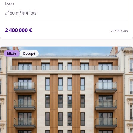
Lyon
80
m²
4
lot
s
2 400 000 €
73 400 €
/an
Mixte
Occupé