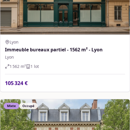
Lyon
Immeuble bureaux partiel - 1562 m² - Lyon
Lyon
1 562
m²
1
lot
105 324 €
Mixte
Occupé