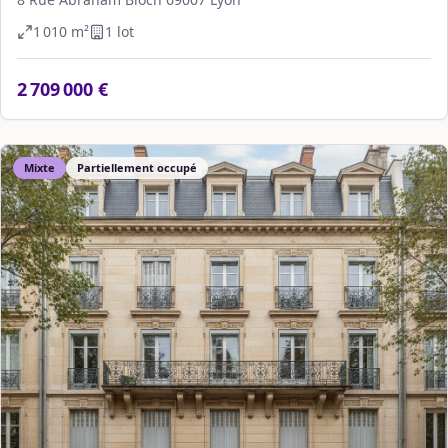
1 010
m²
1
lot
2 709 000 €
Mixte
Partiellement occupé