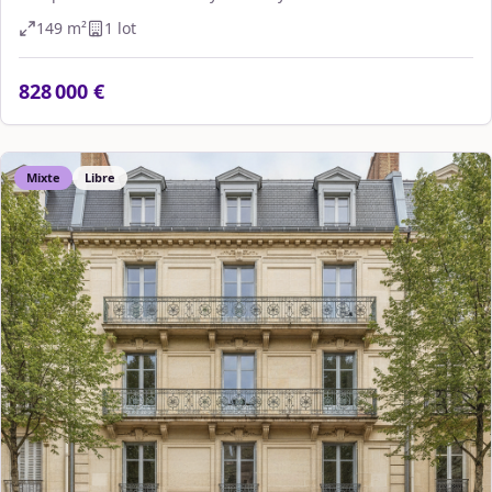
149
m²
1
lot
828 000 €
Mixte
Libre