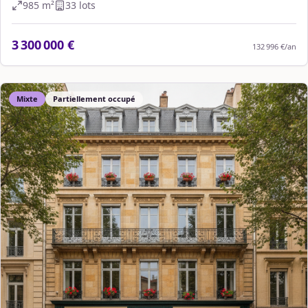
985
m²
33
lot
s
3 300 000 €
132 996 €
/an
Mixte
Partiellement occupé