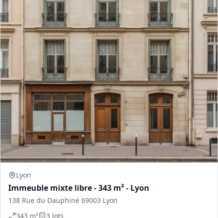
Lyon
Immeuble mixte libre - 343 m² - Lyon
138 Rue du Dauphiné 69003 Lyon
343
m²
3
lot
s