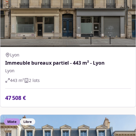
Lyon
Immeuble bureaux partiel - 443 m² - Lyon
Lyon
443
m²
2
lot
s
47 508 €
Mixte
Libre