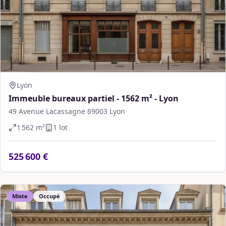
Lyon
Immeuble bureaux partiel - 1562 m² - Lyon
49 Avenue Lacassagne 69003 Lyon
1 562
m²
1
lot
525 600 €
Mixte
Occupé