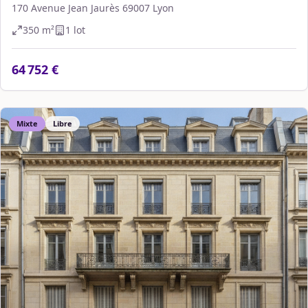
170 Avenue Jean Jaurès 69007 Lyon
350
m²
1
lot
64 752 €
Mixte
Libre