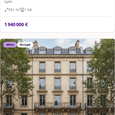
Lyon
551
m²
1
lot
1 940 000 €
Mixte
Occupé