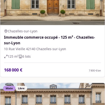
Chazelles-sur-Lyon
Immeuble commerce occupé - 125 m² - Chazelles-
sur-Lyon
10 Rue Vieille 42140 Chazelles-sur-Lyon
125
m²
6
lot
s
168 000 €
7 800 €
/an
Mixte
Libre