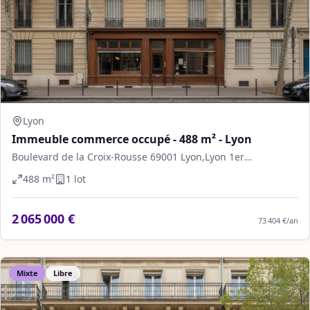
Lyon
Immeuble commerce occupé - 488 m² - Lyon
Boulevard de la Croix-Rousse 69001 Lyon,Lyon 1er
Arrondissement
488
m²
1
lot
2 065 000 €
73 404 €
/an
Mixte
Libre