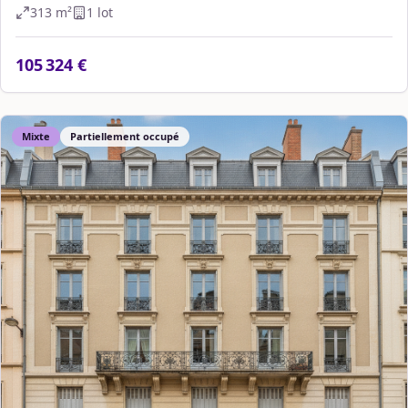
313
m²
1
lot
105 324 €
Mixte
Partiellement occupé