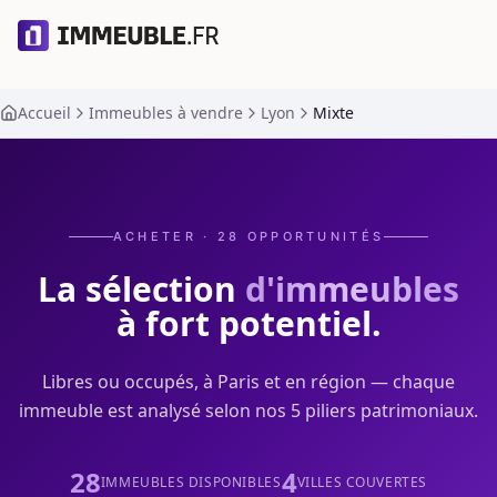
Accueil
Immeubles à vendre
Lyon
Mixte
ACHETER ·
28
OPPORTUNITÉS
La sélection
d'immeubles
à fort potentiel.
Libres ou occupés, à Paris et en région — chaque
immeuble est analysé selon nos 5 piliers patrimoniaux.
28
4
IMMEUBLES DISPONIBLES
VILLES COUVERTES