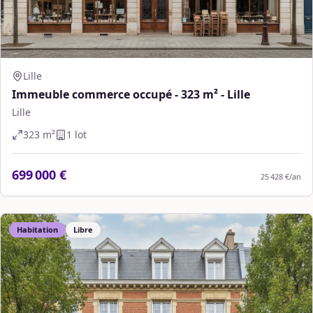
Lille
Immeuble commerce occupé - 323 m² - Lille
Lille
323
m²
1
lot
699 000 €
25 428 €
/an
Habitation
Libre