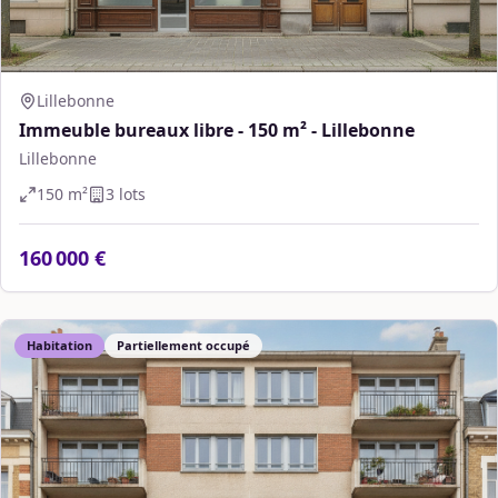
Lillebonne
Immeuble bureaux libre - 150 m² - Lillebonne
Lillebonne
150
m²
3
lot
s
160 000 €
Habitation
Partiellement occupé