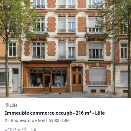
Lille
Immeuble commerce occupé - 216 m² - Lille
25 Boulevard de Metz 59000 Lille
216
m²
1
lot