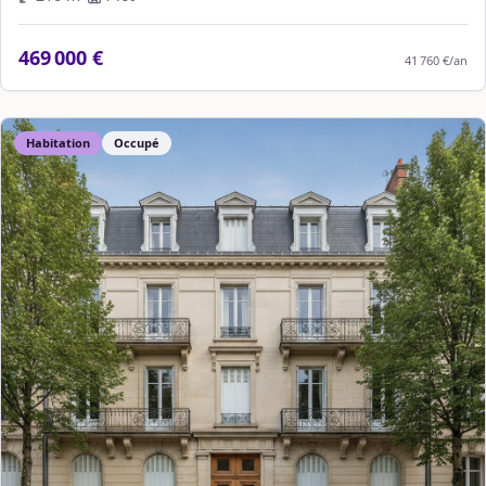
469 000 €
41 760 €
/an
Habitation
Occupé