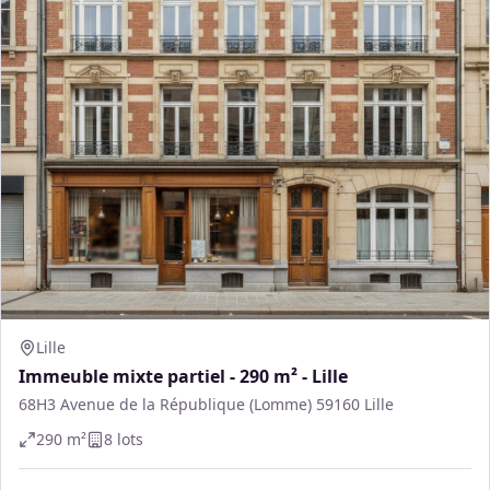
Lille
Immeuble mixte partiel - 290 m² - Lille
68H3 Avenue de la République (Lomme) 59160 Lille
290
m²
8
lot
s