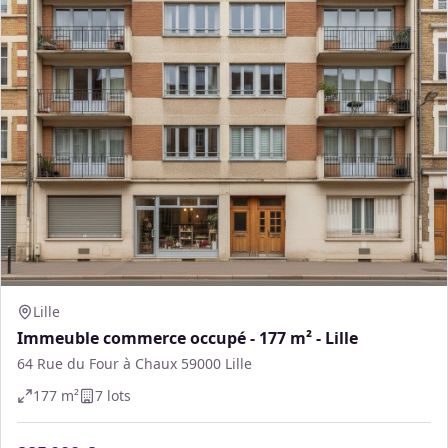
Lille
Immeuble commerce occupé - 177 m² - Lille
64 Rue du Four à Chaux 59000 Lille
177
m²
7
lot
s