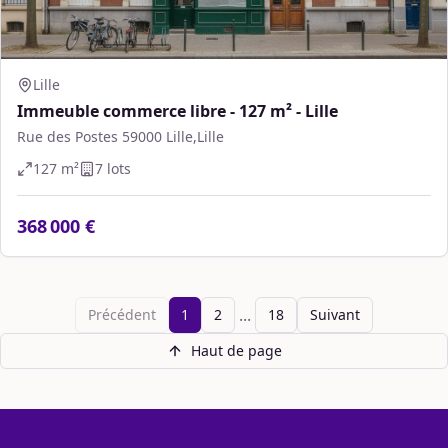
Lille
Immeuble commerce libre - 127 m² - Lille
Rue des Postes 59000 Lille,Lille
127
m²
7
lot
s
368 000 €
...
Précédent
1
2
18
Suivant
Haut de page