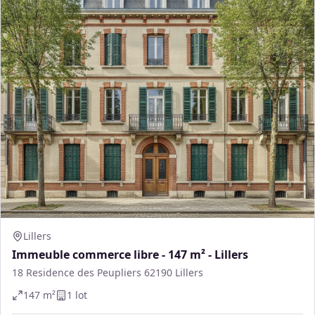
Lillers
Immeuble commerce libre - 147 m² - Lillers
18 Residence des Peupliers 62190 Lillers
147
m²
1
lot