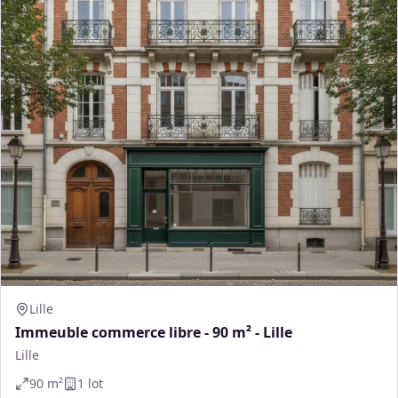
Lille
Immeuble commerce libre - 90 m² - Lille
Lille
90
m²
1
lot