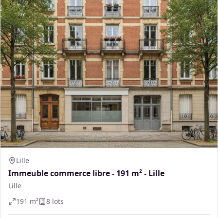
Lille
Immeuble commerce libre - 191 m² - Lille
Lille
191
m²
8
lot
s