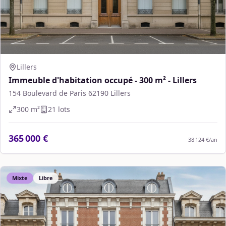
Lillers
Immeuble d'habitation occupé - 300 m² - Lillers
154 Boulevard de Paris 62190 Lillers
300
m²
21
lot
s
365 000 €
38 124 €
/an
Mixte
Libre