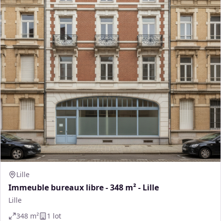
Lille
Immeuble bureaux libre - 348 m² - Lille
Lille
348
m²
1
lot