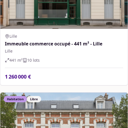
Lille
Immeuble commerce occupé - 441 m² - Lille
Lille
441
m²
10
lot
s
1 260 000 €
Habitation
Libre