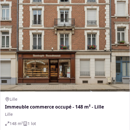
Lille
Immeuble commerce occupé - 148 m² - Lille
Lille
148
m²
1
lot