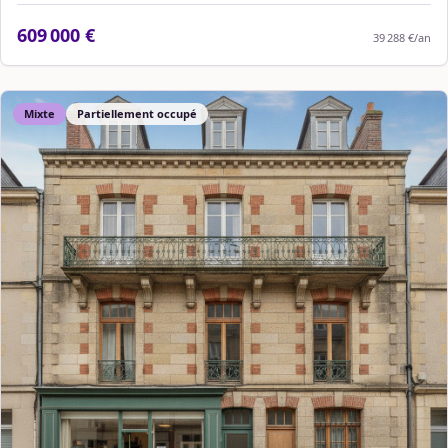
609 000 €
39 288 €
/an
Mixte
Partiellement occupé