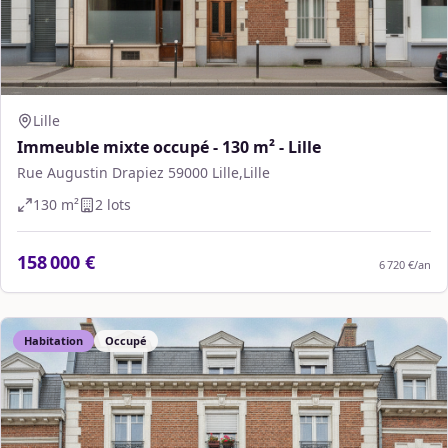
Lille
Immeuble mixte occupé - 130 m² - Lille
Rue Augustin Drapiez 59000 Lille,Lille
130
m²
2
lot
s
158 000 €
6 720 €
/an
Habitation
Occupé