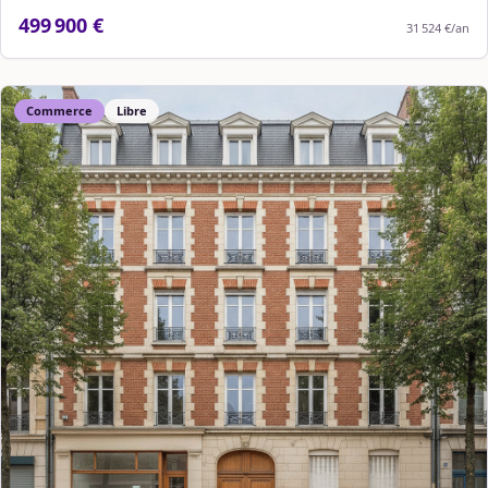
499 900 €
31 524 €
/an
Commerce
Libre