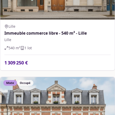
Lille
Immeuble commerce libre - 540 m² - Lille
Lille
540
m²
1
lot
1 309 250 €
Mixte
Occupé