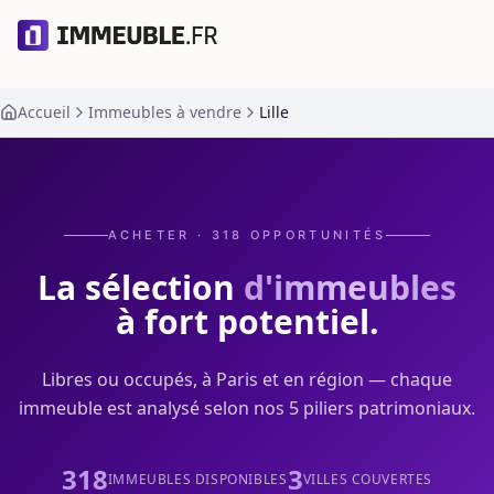
Accueil
Immeubles à vendre
Lille
ACHETER ·
318
OPPORTUNITÉS
La sélection
d'immeubles
à fort potentiel.
Libres ou occupés, à Paris et en région — chaque
immeuble est analysé selon nos 5 piliers patrimoniaux.
318
3
IMMEUBLES DISPONIBLES
VILLES COUVERTES