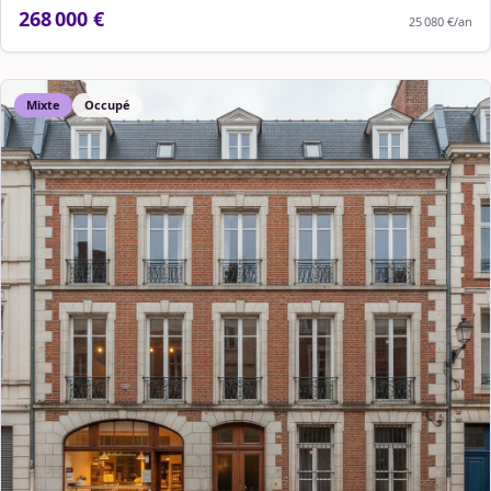
268 000 €
25 080 €
/an
Mixte
Occupé