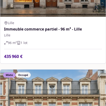
Lille
Immeuble commerce partiel - 96 m² - Lille
Lille
96
m²
1
lot
435 960 €
Mixte
Occupé