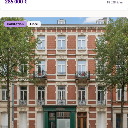
285 000 €
18 528 €
/an
Habitation
Libre