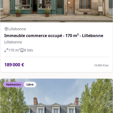
Lillebonne
Immeuble commerce occupé - 170 m² - Lillebonne
Lillebonne
170
m²
8
lot
s
189 000 €
16 800 €
/an
Habitation
Libre