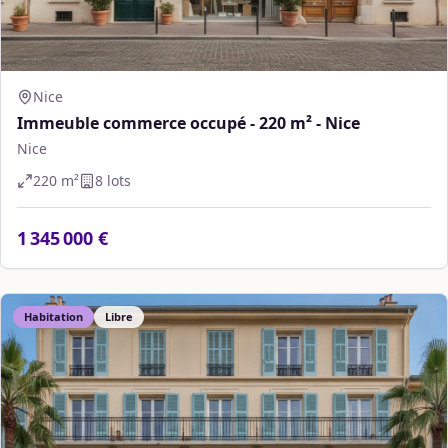
Nice
Immeuble commerce occupé - 220 m² - Nice
Nice
220
m²
8
lot
s
1 345 000 €
Habitation
Libre