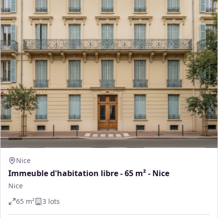
Nice
Immeuble d'habitation libre - 65 m² - Nice
Nice
65
m²
3
lot
s