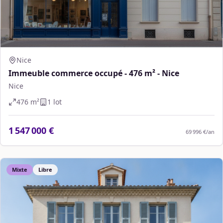
Nice
Immeuble commerce occupé - 476 m² - Nice
Nice
476
m²
1
lot
1 547 000 €
69 996 €
/an
Mixte
Libre