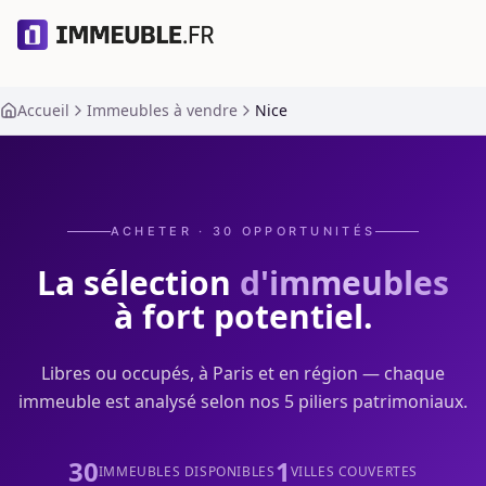
Accueil
Immeubles à vendre
Nice
ACHETER ·
30
OPPORTUNITÉS
La sélection
d'immeubles
à fort potentiel.
Libres ou occupés, à Paris et en région — chaque
immeuble est analysé selon nos 5 piliers patrimoniaux.
30
1
IMMEUBLES DISPONIBLES
VILLES COUVERTES