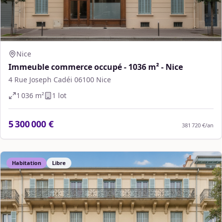
Nice
Immeuble commerce occupé - 1036 m² - Nice
4 Rue Joseph Cadéi 06100 Nice
1 036
m²
1
lot
5 300 000 €
381 720 €
/an
Habitation
Libre