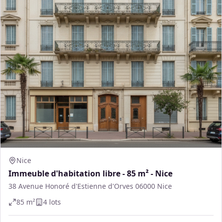
Nice
Immeuble d'habitation libre - 85 m² - Nice
38 Avenue Honoré d'Estienne d'Orves 06000 Nice
85
m²
4
lot
s