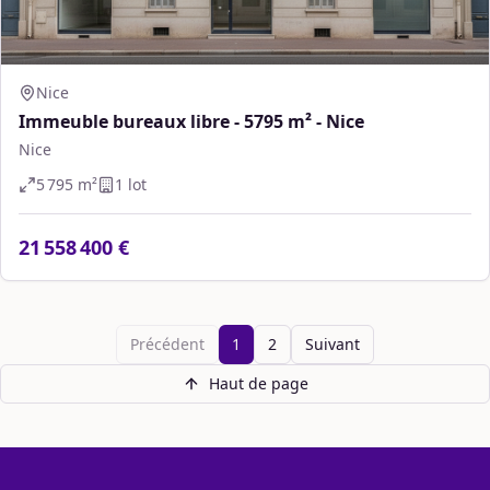
Nice
Immeuble bureaux libre - 5795 m² - Nice
Nice
5 795
m²
1
lot
21 558 400 €
Précédent
1
2
Suivant
Haut de page