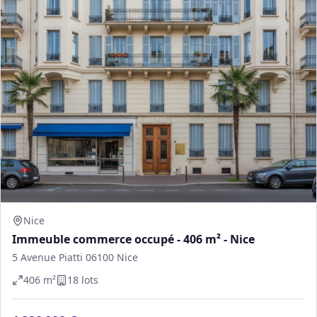
Nice
Immeuble commerce occupé - 406 m² - Nice
5 Avenue Piatti 06100 Nice
406
m²
18
lot
s