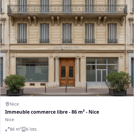
Nice
Immeuble commerce libre - 86 m² - Nice
Nice
86
m²
6
lot
s