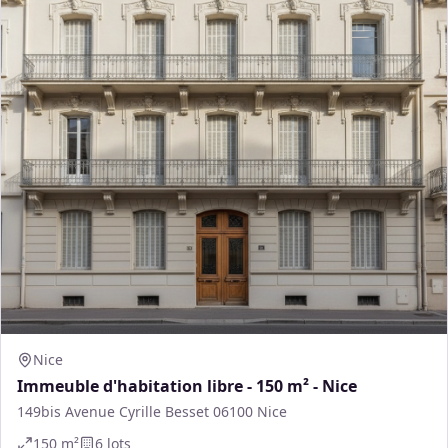
Nice
Immeuble d'habitation libre - 150 m² - Nice
149bis Avenue Cyrille Besset 06100 Nice
150
m²
6
lot
s