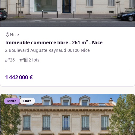
Nice
Immeuble commerce libre - 261 m² - Nice
2 Boulevard Auguste Raynaud 06100 Nice
261
m²
2
lot
s
1 442 000 €
Mixte
Libre