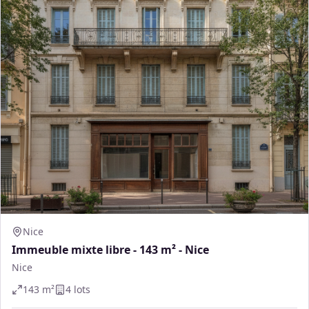
Nice
Immeuble mixte libre - 143 m² - Nice
Nice
143
m²
4
lot
s