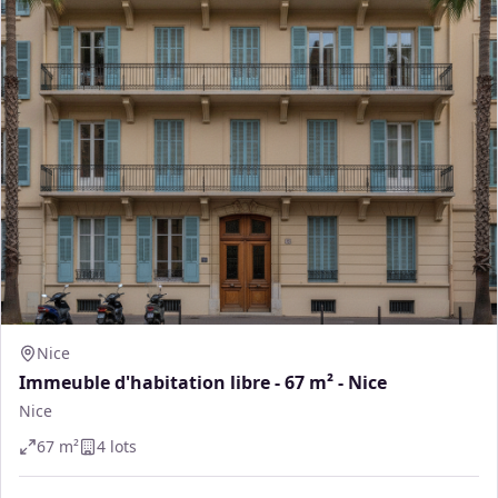
Nice
Immeuble d'habitation libre - 67 m² - Nice
Nice
67
m²
4
lot
s