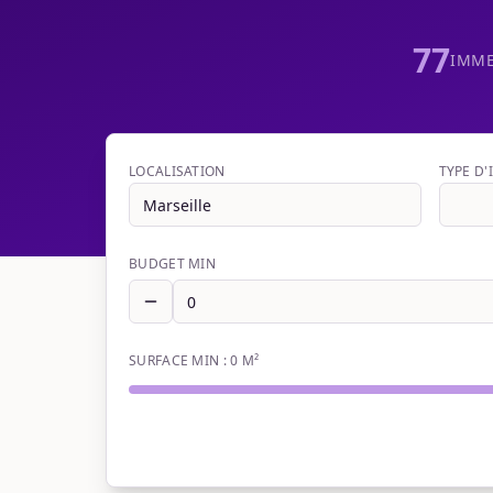
77
IMME
LOCALISATION
TYPE D
BUDGET MIN
SURFACE MIN :
0
M²