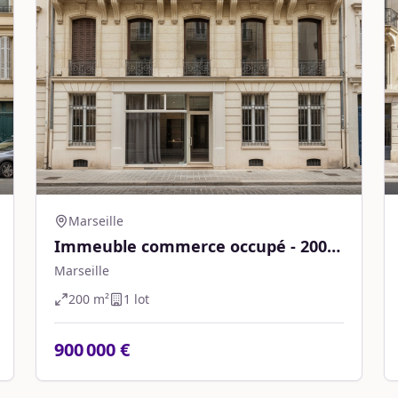
Marseille
Immeuble commerce occupé - 200
m² - Marseille
Marseille
200
m²
1
lot
900 000 €