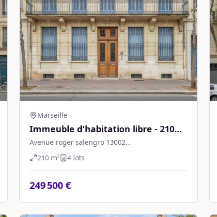
Marseille
Immeuble d'habitation libre - 210
m² - Marseille
Avenue roger salengro 13002
Marseille,Marseille 2e Arrondissement
210
m²
4
lot
s
249 500 €