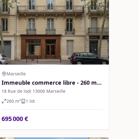
Marseille
Immeuble commerce libre - 260 m² -
Marseille
18 Rue de lodi 13006 Marseille
260
m²
1
lot
695 000 €