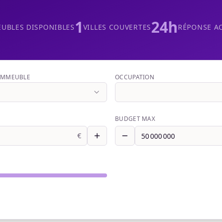
1
24h
UBLES DISPONIBLES
VILLES COUVERTES
RÉPONSE A
'IMMEUBLE
OCCUPATION
BUDGET MAX
€