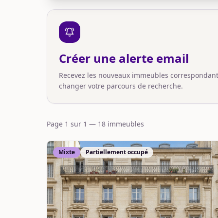
Créer une alerte email
Recevez les nouveaux immeubles correspondant à
changer votre parcours de recherche.
Page
1
sur
1
—
18
immeuble
s
Mixte
Partiellement occupé