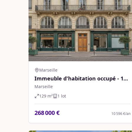
Marseille
Immeuble d'habitation occupé - 129
m² - Marseille
Marseille
129
m²
1
lot
268 000 €
10 596 €
/an