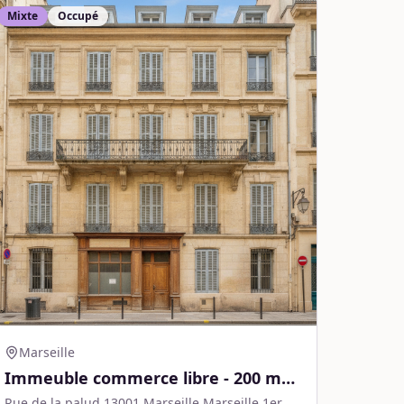
Mixte
Occupé
Marseille
Immeuble commerce libre - 200 m² -
Marseille
Rue de la palud 13001 Marseille,Marseille 1er