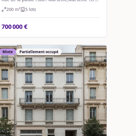
Arrondissement
200
m²
5
lot
s
700 000 €
Mixte
Partiellement occupé