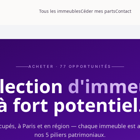
Tous les immeubles
Céder mes parts
Contact
ACHETER ·
77
OPPORTUNITÉS
lection
d'imme
à fort potentiel
cupés, à Paris et en région — chaque immeuble est 
nos 5 piliers patrimoniaux.