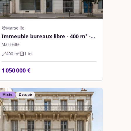
Marseille
Immeuble bureaux libre - 400 m² -
Marseille
Marseille
400
m²
1
lot
1 050 000 €
Mixte
Occupé