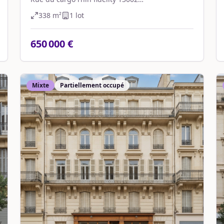
Marseille,Marseille 2e Arrondissement
338
m²
1
lot
650 000 €
Mixte
Partiellement occupé