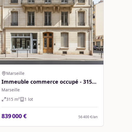
Marseille
Immeuble commerce occupé - 315
m² - Marseille
Marseille
315
m²
1
lot
839 000 €
56 400 €
/an