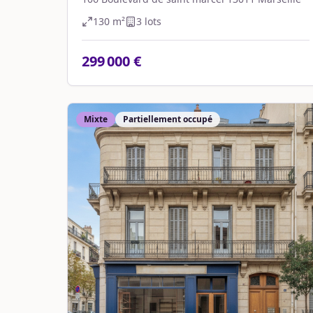
130
m²
3
lot
s
299 000 €
Mixte
Partiellement occupé