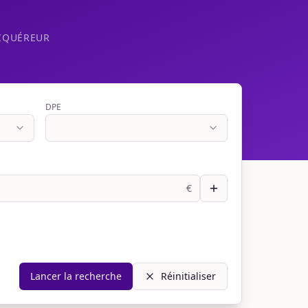
CQUÉREUR
DPE
€
Lancer la recherche
Réinitialiser