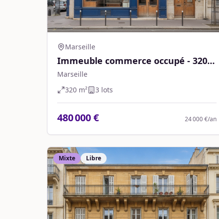
Marseille
Immeuble commerce occupé - 320
m² - Marseille
Marseille
320
m²
3
lot
s
480 000 €
24 000 €
/an
Mixte
Libre