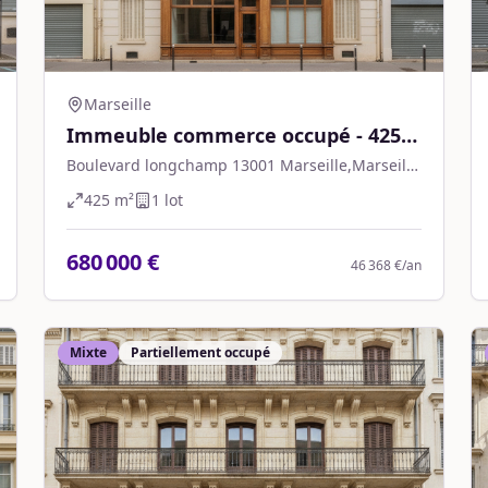
Marseille
Immeuble commerce occupé - 425
m² - Marseille
Boulevard longchamp 13001 Marseille,Marseille
1er Arrondissement
425
m²
1
lot
680 000 €
46 368 €
/an
Mixte
Partiellement occupé