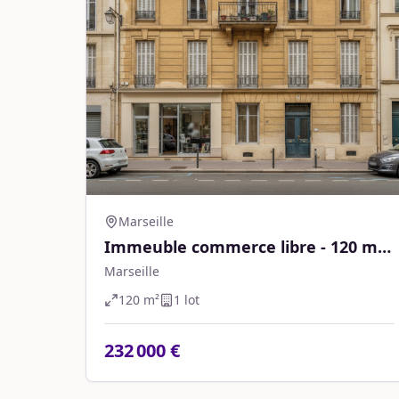
Marseille
Immeuble commerce libre - 120 m² -
Marseille
Marseille
120
m²
1
lot
232 000 €