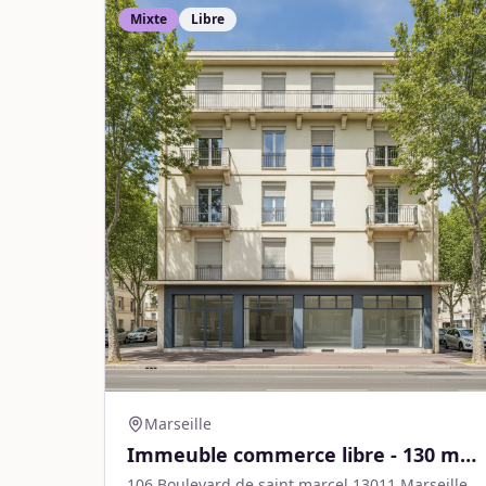
Mixte
Libre
Marseille
Immeuble commerce libre - 130 m² -
Marseille
106 Boulevard de saint marcel 13011 Marseille