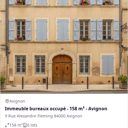
Avignon
Immeuble bureaux occupé - 158 m² - Avignon
9 Rue Alexandre Fleming 84000 Avignon
158
m²
6
lot
s