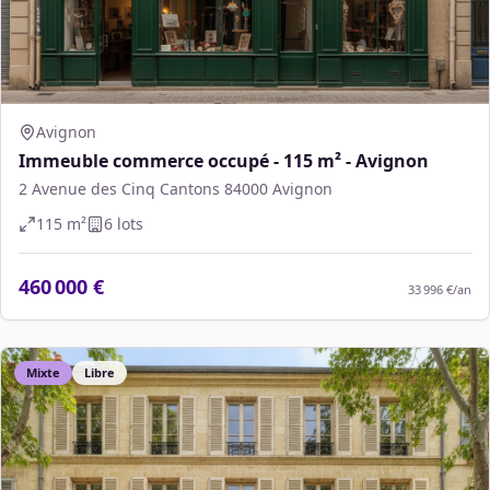
Avignon
Immeuble commerce occupé - 115 m² - Avignon
2 Avenue des Cinq Cantons 84000 Avignon
115
m²
6
lot
s
460 000 €
33 996 €
/an
Mixte
Libre