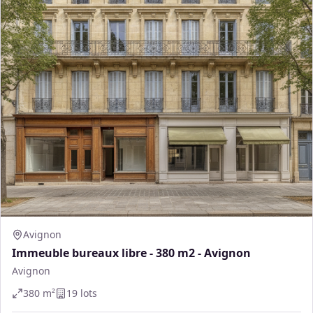
Avignon
Immeuble bureaux libre - 380 m2 - Avignon
Avignon
380
m²
19
lot
s