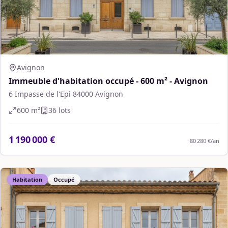
Avignon
Immeuble d'habitation occupé - 600 m² - Avignon
6 Impasse de l'Epi 84000 Avignon
600
m²
36
lot
s
1 190 000 €
80 280 €
/an
Habitation
Occupé