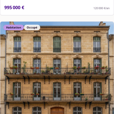
995 000 €
120 000 €
/an
Habitation
Occupé