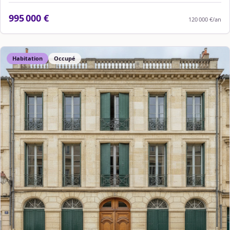
995 000 €
120 000 €
/an
Habitation
Occupé