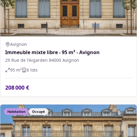
Avignon
Immeuble mixte libre - 95 m² - Avignon
29 Rue de l'Aigarden 84000 Avignon
95
m²
6
lot
s
208 000 €
Habitation
Occupé