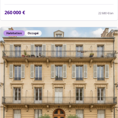
260 000 €
22 680 €
/an
Habitation
Occupé