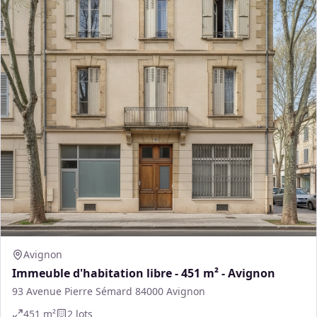
Avignon
Immeuble d'habitation libre - 451 m² - Avignon
93 Avenue Pierre Sémard 84000 Avignon
451
m²
2
lot
s