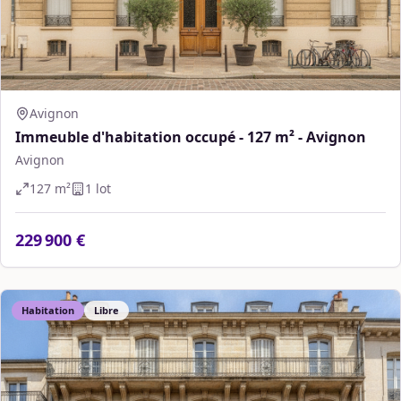
Avignon
Immeuble d'habitation occupé - 127 m² - Avignon
Avignon
127
m²
1
lot
229 900 €
Habitation
Libre