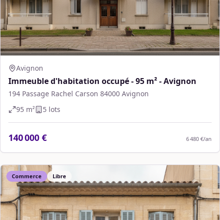
Avignon
Immeuble d'habitation occupé - 95 m² - Avignon
194 Passage Rachel Carson 84000 Avignon
95
m²
5
lot
s
140 000 €
6 480 €
/an
Commerce
Libre