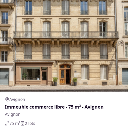
Avignon
Immeuble commerce libre - 75 m² - Avignon
Avignon
75
m²
2
lot
s