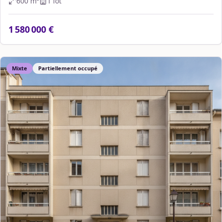
600
m²
1
lot
1 580 000 €
Mixte
Partiellement occupé