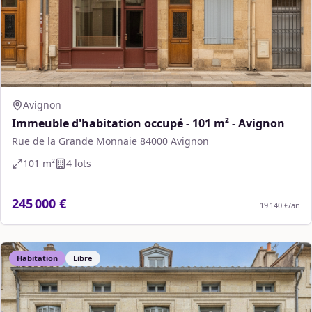
Avignon
Immeuble d'habitation occupé - 101 m² - Avignon
Rue de la Grande Monnaie 84000 Avignon
101
m²
4
lot
s
245 000 €
19 140 €
/an
Habitation
Libre