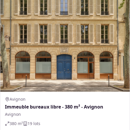
Avignon
Immeuble bureaux libre - 380 m² - Avignon
Avignon
380
m²
19
lot
s