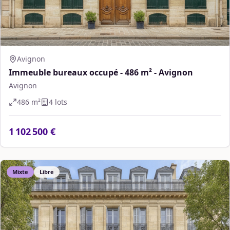
Avignon
Immeuble bureaux occupé - 486 m² - Avignon
Avignon
486
m²
4
lot
s
1 102 500 €
Mixte
Libre