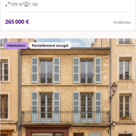
109
m²
1
lot
265 000 €
18 300 €
/an
Habitation
Partiellement occupé