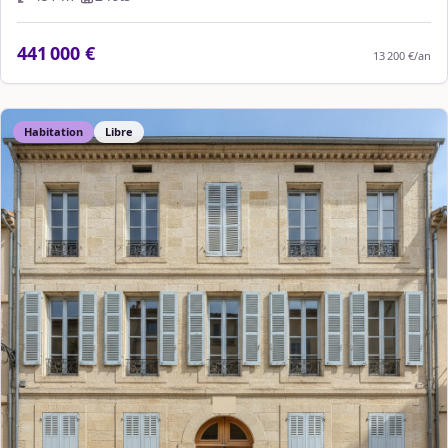
441 000 €
13 200 €
/an
Habitation
Libre