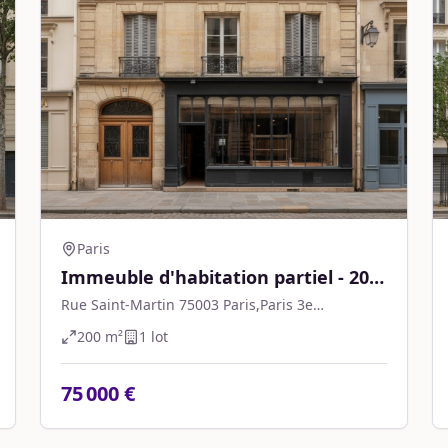
Paris
Immeuble d'habitation partiel - 200
m² - Paris
Rue Saint-Martin 75003 Paris,Paris 3e
Arrondissement
200
m²
1
lot
75 000 €