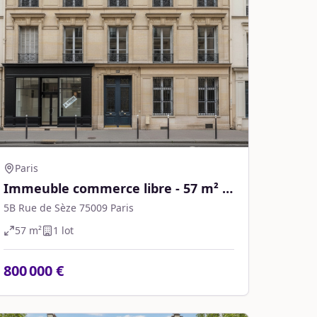
Paris
Immeuble commerce libre - 57 m² -
Paris
5B Rue de Sèze 75009 Paris
57
m²
1
lot
800 000 €