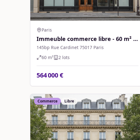
Paris
Immeuble commerce libre - 60 m² -
Paris
145bp Rue Cardinet 75017 Paris
60
m²
2
lot
s
564 000 €
Commerce
Libre