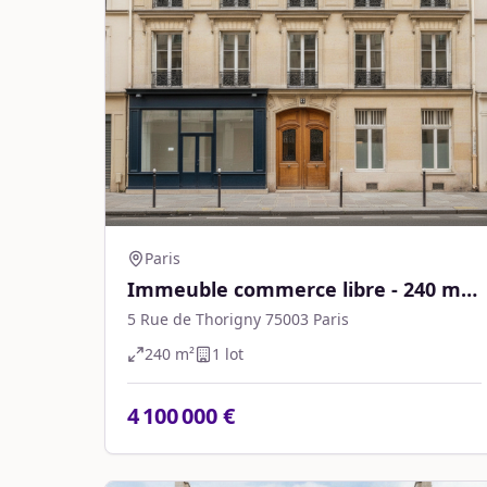
Paris
Immeuble commerce libre - 240 m² -
Paris
5 Rue de Thorigny 75003 Paris
240
m²
1
lot
4 100 000 €