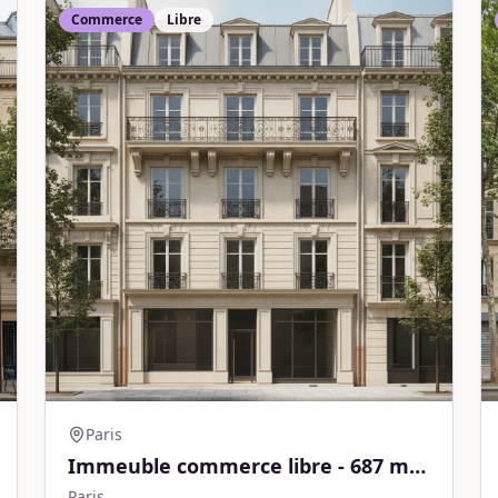
Commerce
Libre
Paris
Immeuble commerce libre - 687 m² -
Paris
Paris