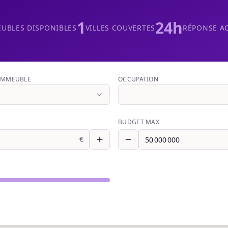
1
24h
UBLES DISPONIBLES
VILLES COUVERTES
RÉPONSE A
'IMMEUBLE
OCCUPATION
BUDGET MAX
€