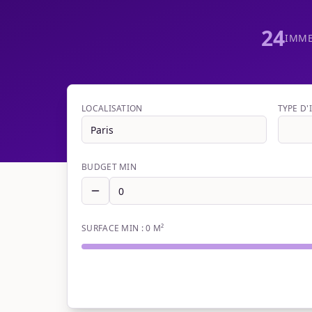
24
IMME
LOCALISATION
TYPE D
BUDGET MIN
SURFACE MIN :
0
M²