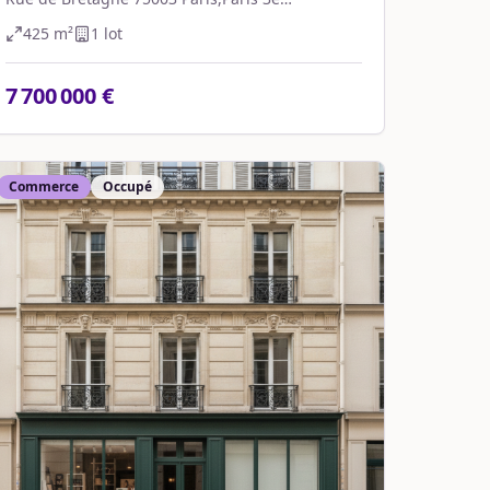
Arrondissement
425
m²
1
lot
7 700 000 €
Commerce
Occupé