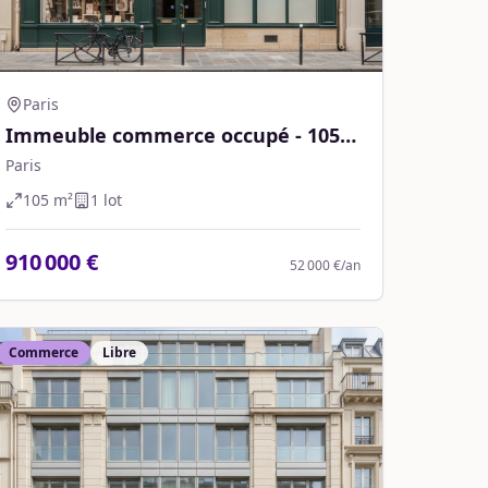
Paris
Immeuble commerce occupé - 105
m² - Paris
Paris
105
m²
1
lot
910 000 €
52 000 €
/an
Commerce
Libre