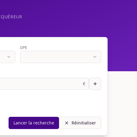
CQUÉREUR
DPE
€
Lancer la recherche
Réinitialiser