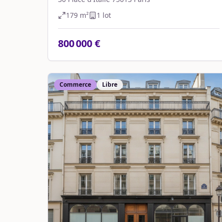
179
m²
1
lot
800 000 €
Commerce
Libre