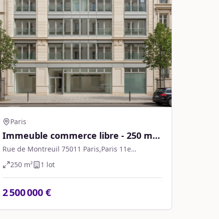
Paris
Immeuble commerce libre - 250 m² -
Paris
Rue de Montreuil 75011 Paris,Paris 11e
Arrondissement
250
m²
1
lot
2 500 000 €