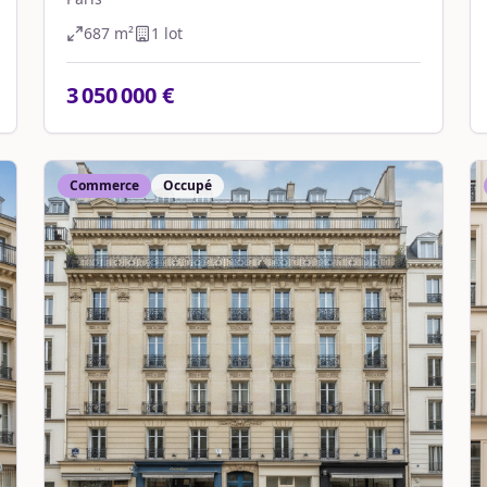
687
m²
1
lot
3 050 000 €
Commerce
Occupé