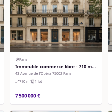
Paris
Immeuble commerce libre - 710 m² -
Paris
43 Avenue de l'Opéra 75002 Paris
710
m²
1
lot
7 500 000 €