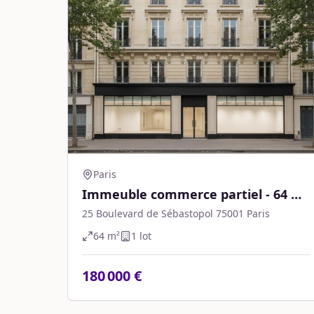
Paris
Immeuble commerce partiel - 64 m2
- Paris
25 Boulevard de Sébastopol 75001 Paris
64
m²
1
lot
180 000 €