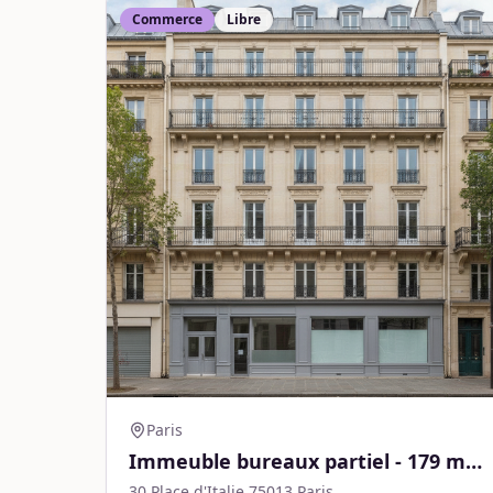
Commerce
Libre
Paris
Immeuble bureaux partiel - 179 m² -
Paris
30 Place d'Italie 75013 Paris