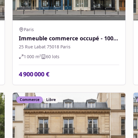
Paris
Immeuble commerce occupé - 1000
m² - Paris
25 Rue Labat 75018 Paris
1 000
m²
60
lot
s
4 900 000 €
Commerce
Libre