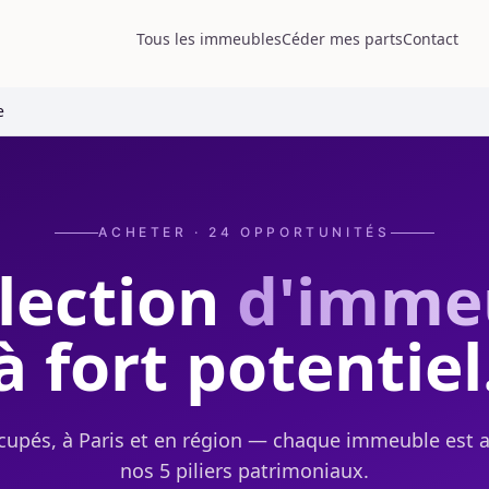
Tous les immeubles
Céder mes parts
Contact
e
ACHETER ·
24
OPPORTUNITÉS
lection
d'imme
à fort potentiel
cupés, à Paris et en région — chaque immeuble est 
nos 5 piliers patrimoniaux.