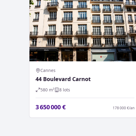
Cannes
44 Boulevard Carnot
580
m²
8
lot
s
3 650 000 €
178 000 €
/an