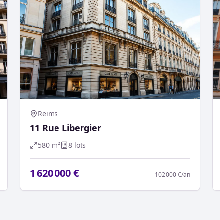
Reims
11 Rue Libergier
580
m²
8
lot
s
1 620 000 €
102 000 €
/an