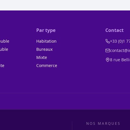
Par type
Contact
euble
Habitation
+33 (0)1 7
uble
Bureaux
contact@i
n
Mixte
8 rue Bell
ite
Commerce
NOS MARQUES