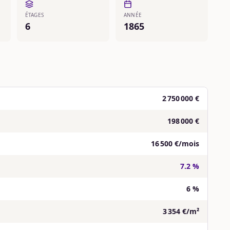
ÉTAGES
ANNÉE
6
1865
2 750 000 €
198 000 €
16 500 €/mois
7.2 %
6 %
3 354 €/m²