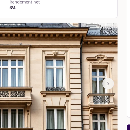
Rendement net
6
%