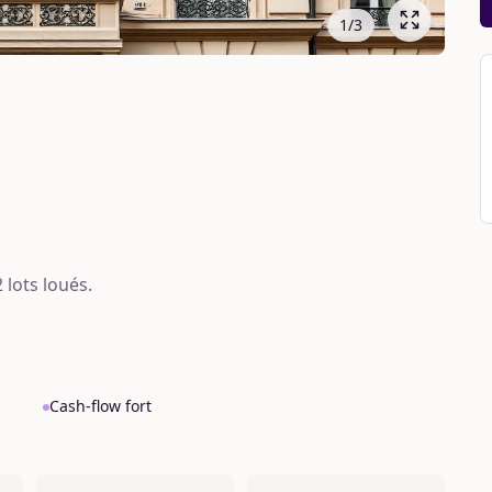
1
/
3
lots loués.
Cash-flow fort