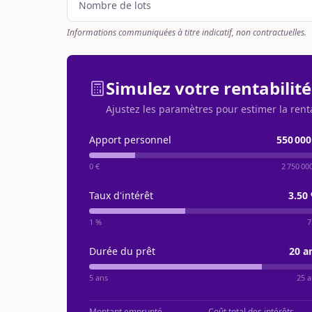
Nombre de lots
Informations communiquées à titre indicatif, non contractuelles.
Simulez votre rentabilité
Ajustez les paramètres pour estimer la rent
Apport personnel
550 000
0 €
2 750 00
Taux d'intérêt
3.50
1 %
7
Durée du prêt
20
a
5 ans
25 a
Montant emprunté
Coût total des intérêts