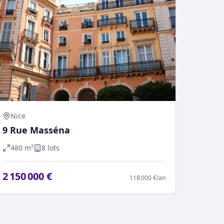
Nice
9 Rue Masséna
480
m²
8
lot
s
2 150 000 €
118 000 €
/an