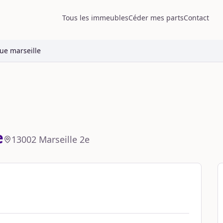
Tous les immeubles
Céder mes parts
Contact
ue marseille
e
13002
Marseille 2e