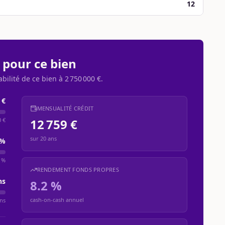
12
 pour ce bien
abilité de ce bien à
2 750 000 €
.
 €
MENSUALITÉ CRÉDIT
0 €
12 759 €
sur
20
ans
%
 %
RENDEMENT FONDS PROPRES
ns
8.2 %
cash-on-cash annuel
ns