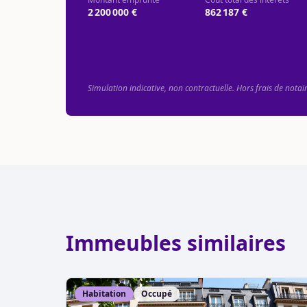
2 200 000 €
862 187 €
Simulation indicative, non contractuelle. Hors frais de notai
Immeubles similaires
Habitation
Occupé