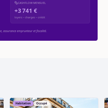
CASHFLOW MENSUEL
+3 741 €
loyers − charges − crédit
re, assurance emprunteur et fiscalité.
Habitation
Occupé