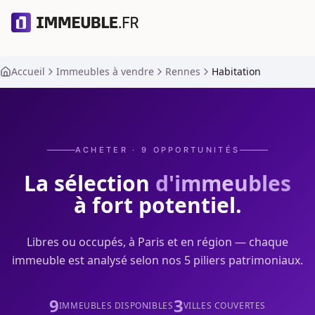
Accueil
Immeubles à vendre
Rennes
Habitation
ACHETER ·
9
OPPORTUNITÉS
La sélection
d'immeubles
à fort potentiel.
Libres ou occupés, à Paris et en région — chaque
immeuble est analysé selon nos 5 piliers patrimoniaux.
9
3
IMMEUBLES DISPONIBLES
VILLES COUVERTES