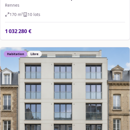
Rennes
170
m²
10
lot
s
1 032 280 €
Habitation
Libre