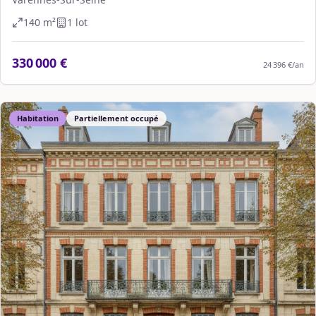
140
m²
1
lot
330 000 €
24 396 €
/an
Habitation
Partiellement occupé