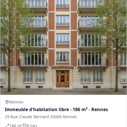
Rennes
Immeuble d'habitation libre - 186 m² - Rennes
29 Rue Claude Bernard 35000 Rennes
186
m²
8
lot
s