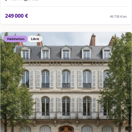
249 000 €
46 738 €
/an
Habitation
Libre