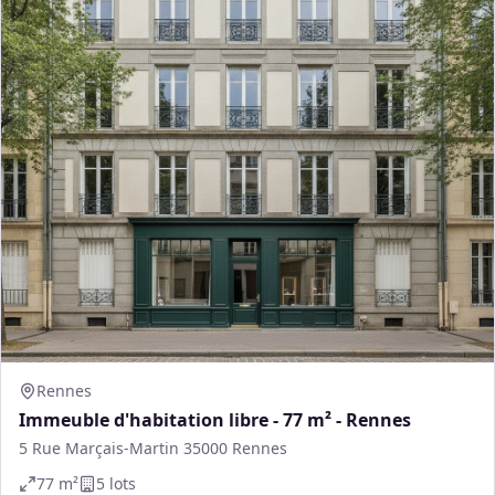
Rennes
Immeuble d'habitation libre - 77 m² - Rennes
5 Rue Marçais-Martin 35000 Rennes
77
m²
5
lot
s