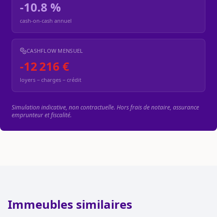
-10.8 %
cash-on-cash annuel
CASHFLOW MENSUEL
-12 216 €
loyers − charges − crédit
Simulation indicative, non contractuelle. Hors frais de notaire, assurance
emprunteur et fiscalité.
Immeubles similaires