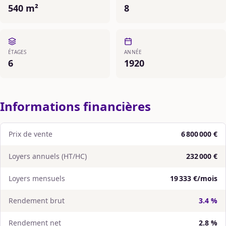
540 m²
8
ÉTAGES
ANNÉE
6
1920
Informations financières
Prix de vente
6 800 000 €
Loyers annuels (HT/HC)
232 000 €
Loyers mensuels
19 333 €/mois
Rendement brut
3.4 %
Rendement net
2.8 %