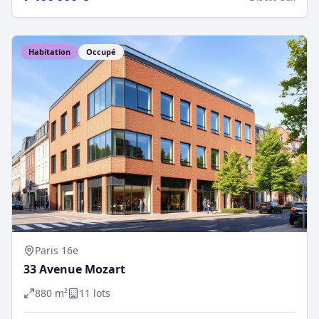
Habitation
Occupé
Paris 16e
33 Avenue Mozart
880
m²
11
lot
s