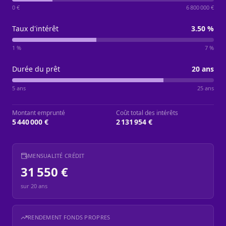
0 €
6 800 000 €
Taux d'intérêt
3.50
%
1 %
7 %
Durée du prêt
20
ans
5 ans
25 ans
Montant emprunté
Coût total des intérêts
5 440 000 €
2 131 954 €
MENSUALITÉ CRÉDIT
31 550 €
sur
20
ans
RENDEMENT FONDS PROPRES