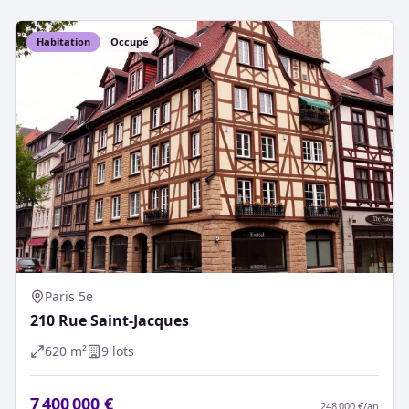
Habitation
Occupé
Paris 5e
210 Rue Saint-Jacques
620
m²
9
lot
s
7 400 000 €
248 000 €
/an