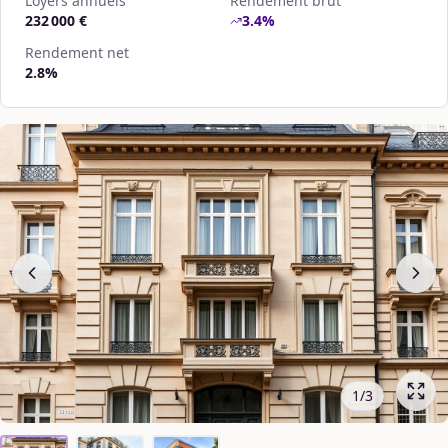
Loyers annuels
Rendement brut
232 000 €
3.4
%
Rendement net
2.8
%
1
/
3