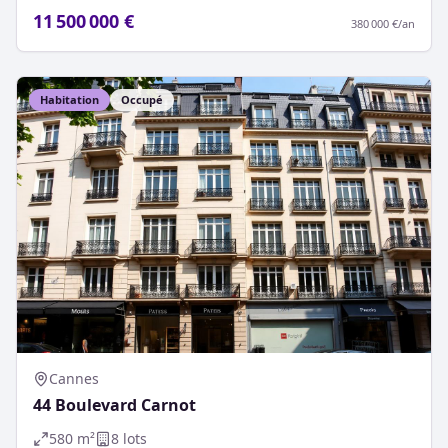
11 500 000 €
380 000 €
/an
Habitation
Occupé
Cannes
44 Boulevard Carnot
580
m²
8
lot
s